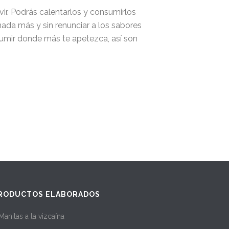
r. Podrás calentarlos y consumirlos
ada más y sin renunciar a los sabores
sumir donde más te apetezca, así son
RODUCTOS ELABORADOS
Manitas a la vizcaína