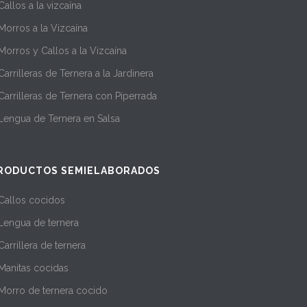
Callos a la vizcaína
Morros a la Vizcaína
Morros y Callos a la Vizcaína
Carrilleras de Ternera a la Jardinera
Carrilleras de Ternera con Piperrada
Lengua de Ternera en Salsa
RODUCTOS SEMIELABORADOS
Callos cocidos
Lengua de ternera
Carrillera de ternera
Manitas cocidas
Morro de ternera cocido