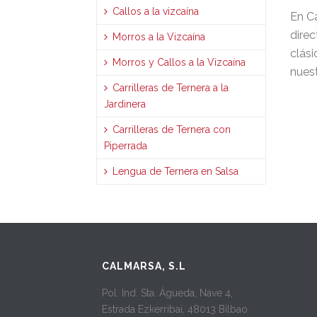
Callos a la vizcaína
En Ca
direc
Morros a la Vizcaína
clási
Morros y Callos a la Vizcaína
nuest
Carrilleras de Ternera a la
Jardinera
Carrilleras de Ternera con
Piperrada
Lengua de Ternera en Salsa
CALMARSA, S.L
Pol. Ind. Sta. Águeda, Nave 4,
Estrada Ezkerribai, 48013 Bilbao