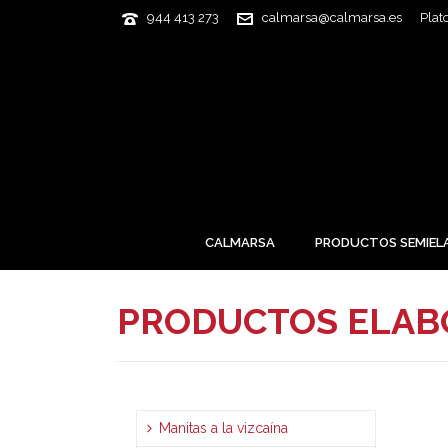
944 413 273
calmarsa@calmarsa.es
Plat
CALMARSA
PRODUCTOS SEMIEL
PRODUCTOS ELA
Manitas a la vizcaína