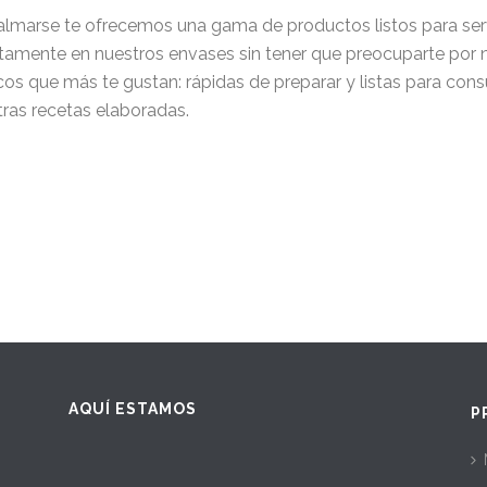
lmarse te ofrecemos una gama de productos listos para servi
tamente en nuestros envases sin tener que preocuparte por n
cos que más te gustan: rápidas de preparar y listas para con
ras recetas elaboradas.
AQUÍ ESTAMOS
P